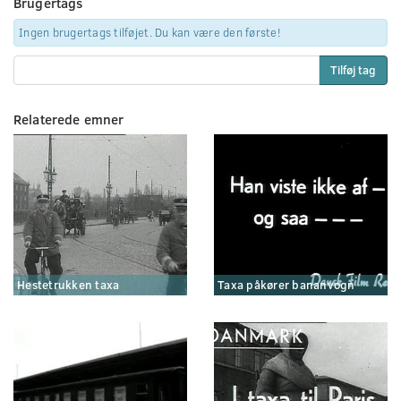
Brugertags
Ingen brugertags tilføjet. Du kan være den første!
Tilføj tag
Relaterede emner
Hestetrukken taxa
Taxa påkører bananvogn