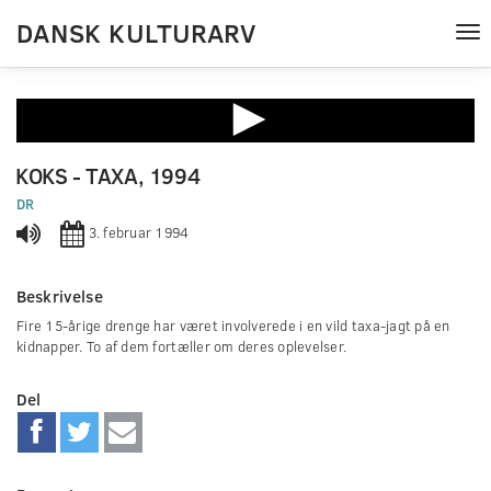
DANSK KULTURARV
Tog
nav
0
seconds
KOKS - TAXA, 1994
of
0
DR
seconds
3. februar 1994
Beskrivelse
Fire 15-årige drenge har været involverede i en vild taxa-jagt på en
kidnapper. To af dem fortæller om deres oplevelser.
Del