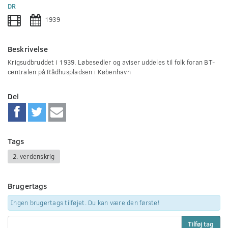
0
DR
seconds
1939
Beskrivelse
Krigsudbruddet i 1939. Løbesedler og aviser uddeles til folk foran BT-
centralen på Rådhuspladsen i København
Del
Tags
2. verdenskrig
Brugertags
Ingen brugertags tilføjet. Du kan være den første!
Tilføj tag