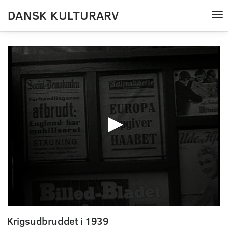
DANSK KULTURARV
Tog
nav
0
seconds
Krigsudbruddet i 1939
of