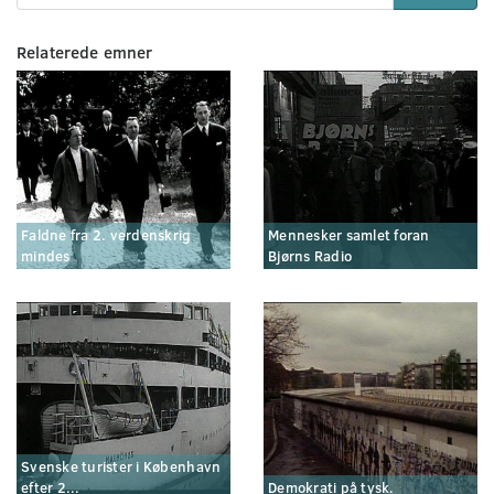
Relaterede emner
Faldne fra 2. verdenskrig
Mennesker samlet foran
mindes
Bjørns Radio
Svenske turister i København
efter 2...
Demokrati på tysk.