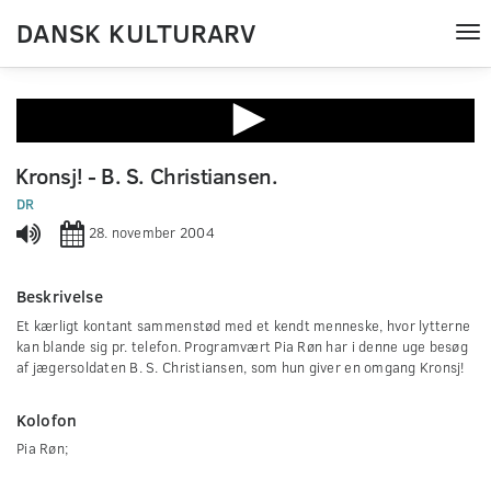
DANSK KULTURARV
Tog
nav
0
seconds
Kronsj! - B. S. Christiansen.
of
0
DR
seconds
28. november 2004
Beskrivelse
Et kærligt kontant sammenstød med et kendt menneske, hvor lytterne
kan blande sig pr. telefon. Programvært Pia Røn har i denne uge besøg
af jægersoldaten B. S. Christiansen, som hun giver en omgang Kronsj!
Kolofon
Pia Røn;