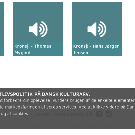
Kronsj! - Thomas
Kronsj! - Hans Jørgen
Mygind.
Jensen.
TLIVSPOLITIK PÅ DANSK KULTURARV.
 at forbedre din oplevelse, vurdere brugen af de enkelte elemente
øtte markedsføringen af vores services. Ved at klikke videre på Da
rug af cookies.
Om
Kontakt
Persondatapolitik
Copyright © 2012-2026
Dansk Kulturarv