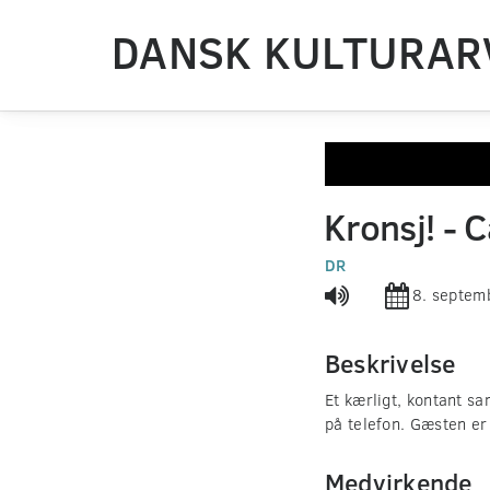
DANSK KULTURAR
0
seconds
Kronsj! - 
of
0
seconds
DR
Volume
90%
8. septem
Beskrivelse
Et kærligt, kontant s
på telefon. Gæsten er
Medvirkende