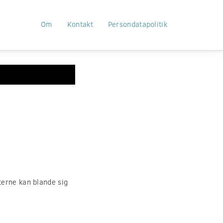
Om
Kontakt
Persondatapolitik
terne kan blande sig