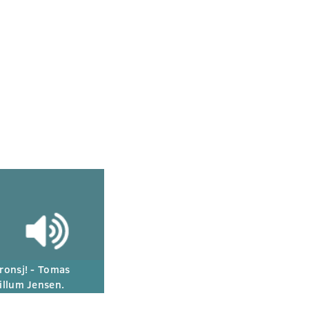
ronsj! - Tomas
illum Jensen.