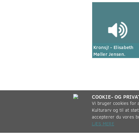
Kronsj! - Elisabeth
Møller Jensen.
COOKIE- OG PRIVA
Vi bruger cookies for
Kulturarv og til at st
accepterer du vores b
LÆS MERE