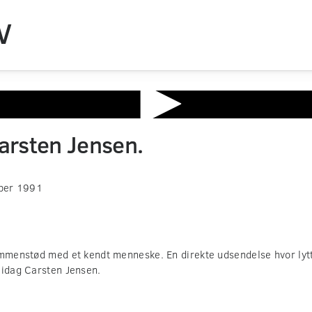
V
Carsten Jensen.
ber 1991
ammenstød med et kendt menneske. En direkte udsendelse hvor lyt
 idag Carsten Jensen.