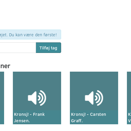
øjet. Du kan være den første!
Tilføj tag
mner
Kronsj! - Frank
Kronsj! - Carsten
K
Jensen.
Graff.
V