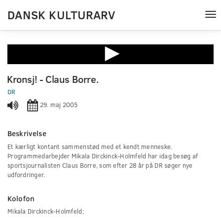
DANSK KULTURARV
Tog
nav
0
seconds
Kronsj! - Claus Borre.
of
0
DR
seconds
29. maj 2005
Beskrivelse
Et kærligt kontant sammenstød med et kendt menneske.
Programmedarbejder Mikala Dirckinck-Holmfeld har idag besøg af
sportsjournalisten Claus Borre, som efter 28 år på DR søger nye
udfordringer.
Kolofon
Mikala Dirckinck-Holmfeld;