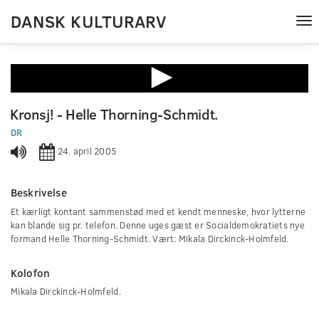
DANSK KULTURARV
Tog
nav
0
seconds
Kronsj! - Helle Thorning-Schmidt.
of
0
DR
seconds
24. april 2005
Beskrivelse
Et kærligt kontant sammenstød med et kendt menneske, hvor lytterne
kan blande sig pr. telefon. Denne uges gæst er Socialdemokratiets nye
formand Helle Thorning-Schmidt. Vært: Mikala Dirckinck-Holmfeld.
Kolofon
Mikala Dirckinck-Holmfeld.