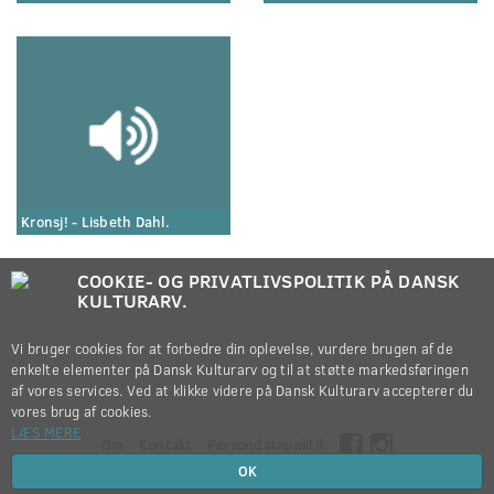
Kronsj! - Lisbeth Dahl.
COOKIE- OG PRIVATLIVSPOLITIK PÅ DANSK
KULTURARV.
Vi bruger cookies for at forbedre din oplevelse, vurdere brugen af de
enkelte elementer på Dansk Kulturarv og til at støtte markedsføringen
af vores services. Ved at klikke videre på Dansk Kulturarv accepterer du
vores brug af cookies.
LÆS MERE
Om
Kontakt
Persondatapolitik
OK
Copyright © 2012-2026
Dansk Kulturarv