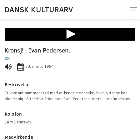
DANSK KULTURARV
Tog
nav
0
seconds
Kronsj! - Ivan Pedersen.
of
0
DR
seconds
20. marts 1994
Beskrivelse
Et kontant sammenstød med et kendt menneske, hvor lytterne kan
blande sig på telefon. Idag med Ivan Pedersen. Vært: Lars Daneskov.
Kolofon
Lars Daneskov;
Medvirkende