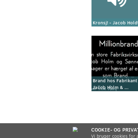
Kronsj! - Jacob Hold
Brand hos Fabrikant
Jacob Holm & ...
COOKIE- OG PRIVA
Vi bruger cookies for