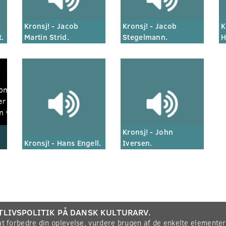
Kronsj! - Jacob
Kronsj! - Jacob
K
t.
Martin Strid.
Stegelmann.
H
Kronsj! - John
Kronsj! - Hans Engell.
Iversen.
TLIVSPOLITIK PÅ DANSK KULTURARV.
 at forbedre din oplevelse, vurdere brugen af de enkelte elemente