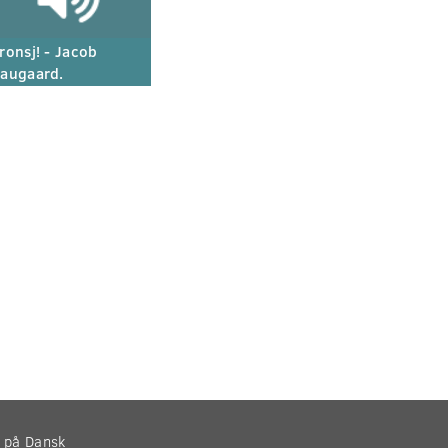
ronsj! - Jacob
augaard.
r på Dansk