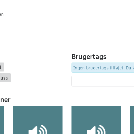
en
Brugertags
d
Ingen brugertags tilføjet. Du
 usa
mner