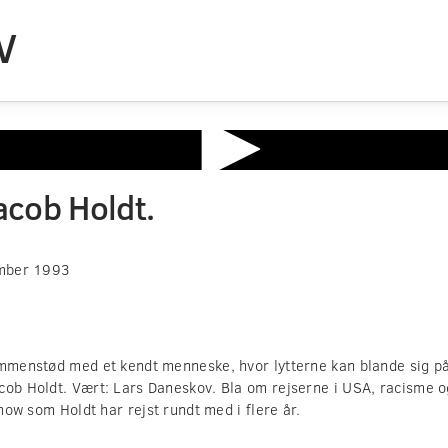
V
Jacob Holdt.
mber 1993
ammenstød med et kendt menneske, hvor lytterne kan blande sig p
cob Holdt. Vært: Lars Daneskov. Bla om rejserne i USA, racisme 
show som Holdt har rejst rundt med i flere år.