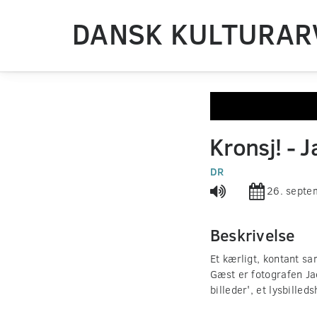
DANSK KULTURAR
0
seconds
Kronsj! - 
of
0
seconds
DR
Volume
90%
26. septe
Beskrivelse
Et kærligt, kontant s
Gæst er fotografen Ja
billeder', et lysbilled