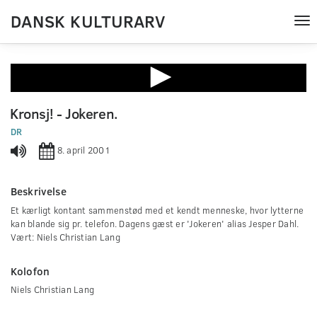
DANSK KULTURARV
Tog
nav
0
seconds
Kronsj! - Jokeren.
of
0
DR
seconds
8. april 2001
Beskrivelse
Et kærligt kontant sammenstød med et kendt menneske, hvor lytterne
kan blande sig pr. telefon. Dagens gæst er 'Jokeren' alias Jesper Dahl.
Vært: Niels Christian Lang
Kolofon
Niels Christian Lang