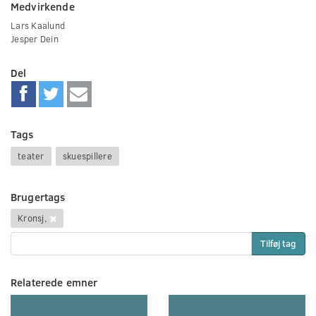
Medvirkende
Lars Kaalund
Jesper Dein
Del
Tags
teater
skuespillere
Brugertags
Kronsj,
Tilføj tag
Relaterede emner