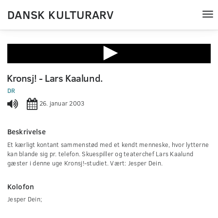
DANSK KULTURARV
Tog
nav
0
seconds
Kronsj! - Lars Kaalund.
of
0
DR
seconds
26. januar 2003
Beskrivelse
Et kærligt kontant sammenstød med et kendt menneske, hvor lytterne
kan blande sig pr. telefon. Skuespiller og teaterchef Lars Kaalund
gæster i denne uge Kronsj!-studiet. Vært: Jesper Dein.
Kolofon
Jesper Dein;