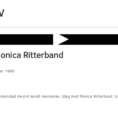
V
Monica Ritterband
ber 1990
ammenstød med et kendt menneske. Idag med Monica Ritterband. Væ