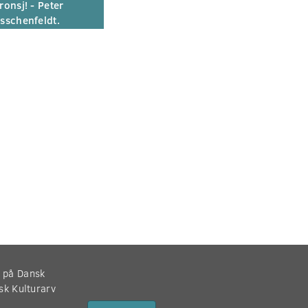
ronsj! - Peter
sschenfeldt.
r på Dansk
nsk Kulturarv