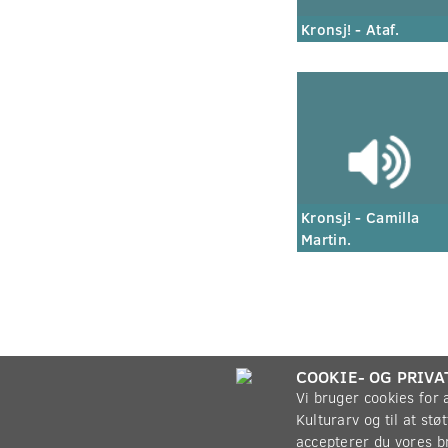
Kronsj! - Ataf.
Kronsj! - Camilla
Martin.
COOKIE- OG PRIVA
Vi bruger cookies for
Kulturarv og til at st
accepterer du vores b