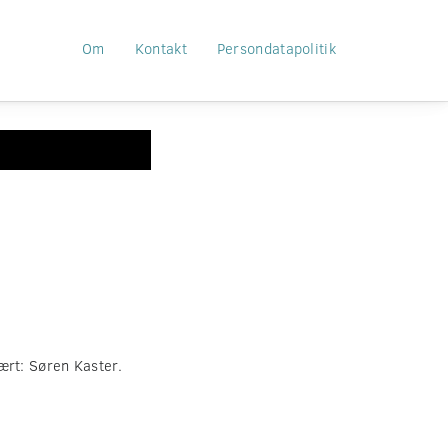
Om
Kontakt
Persondatapolitik
rt: Søren Kaster.