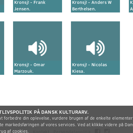
Kronsj! - Frank
Kronsj! - Anders W
K
Jensen.
Berthelsen.
A
Kronsj! - Omar
Kronsj! - Nicolas
Marzouk.
Kiesa.
TLIVSPOLITIK PÅ DANSK KULTURARV.
 at forbedre din oplevelse, vurdere brugen af de enkelte elemente
øtte markedsføringen af vores services. Ved at klikke videre på Da
rug af cookies.
Om
Kontakt
Persondatapolitik