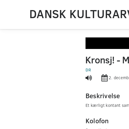
DANSK KULTURAR
0
seconds
Kronsj! - 
of
0
seconds
DR
Volume
90%
2. decem
Beskrivelse
Et kærligt kontant s
Kolofon