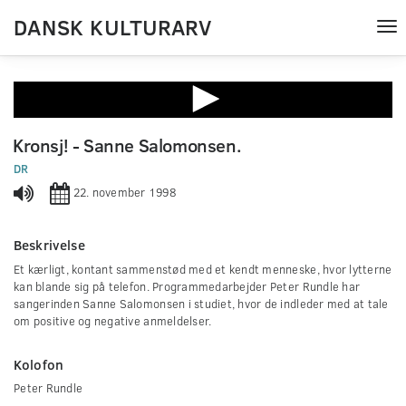
DANSK KULTURARV
Tog
nav
0
seconds
Kronsj! - Sanne Salomonsen.
of
0
DR
seconds
22. november 1998
Beskrivelse
Et kærligt, kontant sammenstød med et kendt menneske, hvor lytterne
kan blande sig på telefon. Programmedarbejder Peter Rundle har
sangerinden Sanne Salomonsen i studiet, hvor de indleder med at tale
om positive og negative anmeldelser.
Kolofon
Peter Rundle