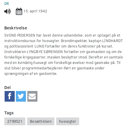
0
DR
seconds
15. april 1942
Beskrivelse
SVEND PEDERSEN har lavet denne udsendelse, som er optaget på et
instruktionskursus for husvagter. Brandinspektør, kaptajn LINDHARDT
og politiassistent LUND fortæller om deres funktioner på kurset.
Instruktøren LYNGBYE SØRENSEN fortæller om gasmasken og om de
forskellige krigsgasarter, masken beskytter imod. Derefter en samtale
med en kvindelig husvagt om forskellige øvelser med gasmake på. Til
slut bliver programmedarbejderen iført en gasmaske under
sprængningen af en gasbombe.
Del
Tags
2799521
Besættelsen
husvagter