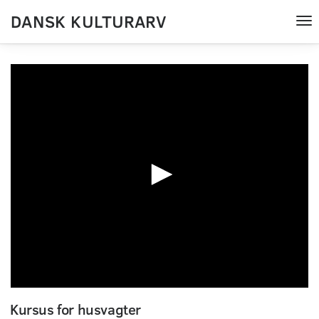
DANSK KULTURARV
Tog
nav
0
seconds
Kursus for husvagter
of