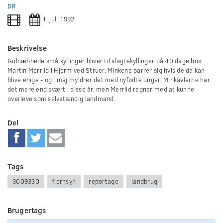
0
DR
seconds
1. juli 1992
Beskrivelse
Gulnæbbede små kyllinger bliver til slagtekyllinger på 40 dage hos
Martin Merrild i Hjerm ved Struer. Minkene parrer sig hvis de da kan
blive enige - og i maj myldrer det med nyfødte unger. Minkavlerne har
det mere end svært i disse år, men Merrild regner med at kunne
overleve som selvstændig landmand.
Del
Tags
3009330
fjernsyn
reportage
landbrug
Brugertags