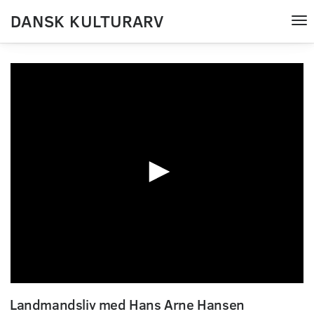
DANSK KULTURARV
Tog
nav
0
seconds
Landmandsliv med Hans Arne Hansen
of