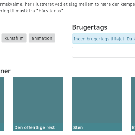
iformskvalme, her illustreret ved et slag mellem to hære der kæmpe
ring til musik fra "Håry Janos"
Brugertags
kunstfilm
animation
Ingen brugertags tilføjet. Du
mner
Den offentlige røst
Sten
E