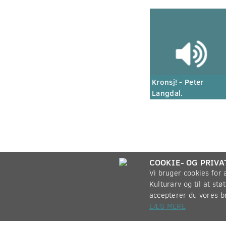
Kronsj! - Peter
Langdal.
COOKIE- OG PRIVA
Vi bruger cookies for
Kulturarv og til at st
accepterer du vores b
LÆS MERE