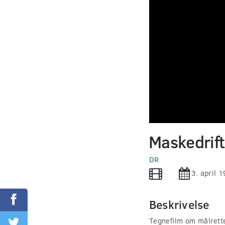
0
seconds
Maskedrift
of
0
seconds
DR
Volume
90%
3. april 
Beskrivelse
Tegnefilm om målrette