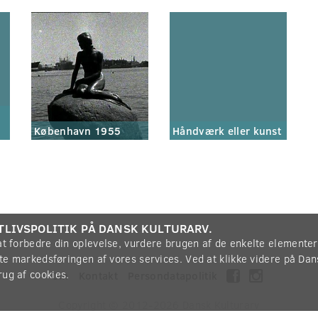
København 1955
Håndværk eller kunst
TLIVSPOLITIK PÅ DANSK KULTURARV.
 at forbedre din oplevelse, vurdere brugen af de enkelte elemente
øtte markedsføringen af vores services. Ved at klikke videre på Da
rug af cookies.
Om
Kontakt
Persondatapolitik
Copyright © 2012-2026
Dansk Kulturarv