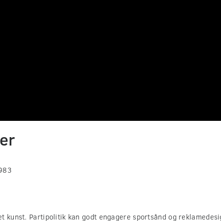
er
1983
t kunst. Partipolitik kan godt engagere sportsånd og reklamedesi