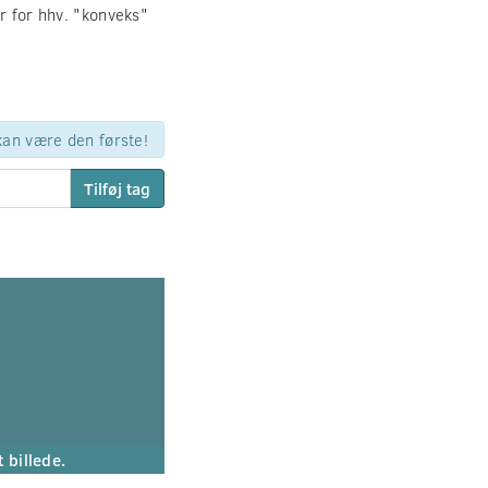
r for hhv. "konveks"
 kan være den første!
Tilføj tag
t billede.