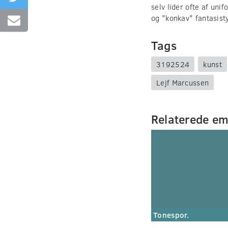
selv lider ofte af un
og "konkav" fantasisty
Tags
3192524
kunst
Lejf Marcussen
Relaterede e
Tonespor.