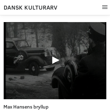
DANSK KULTURARV
Tog
nav
0
seconds
Max Hansens bryllup
of