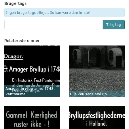
Brugertags
Ingen brugertags tilføjet. Du kan være den første!
Tilføj tag
Relaterede emner
Amager-bryllup anno 1748.
Pantomime
Ulla Poulsens bryllup