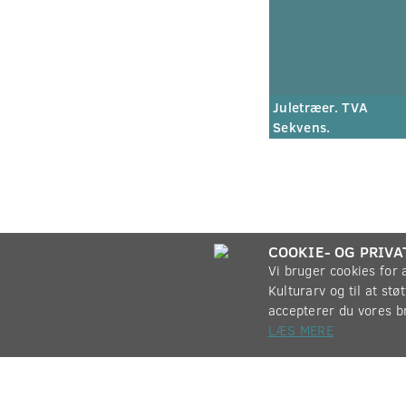
Juletræer. TVA
Sekvens.
COOKIE- OG PRIVA
Vi bruger cookies for
Kulturarv og til at st
accepterer du vores b
LÆS MERE