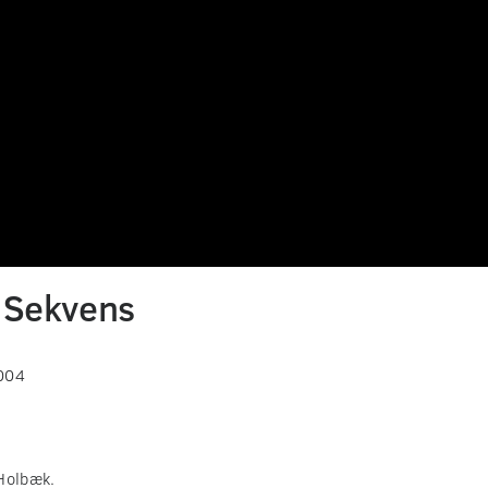
 Sekvens
2004
 Holbæk.