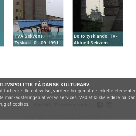
TVA Sekvens.
De to tysklande. TV-
Tyskøst. 01.09.1991.
Aktuelt Sekvens. ...
TLIVSPOLITIK PÅ DANSK KULTURARV.
 at forbedre din oplevelse, vurdere brugen af de enkelte elemente
øtte markedsføringen af vores services. Ved at klikke videre på Da
rug af cookies.
Om
Kontakt
Persondatapolitik
Copyright © 2012-2026
Dansk Kulturarv