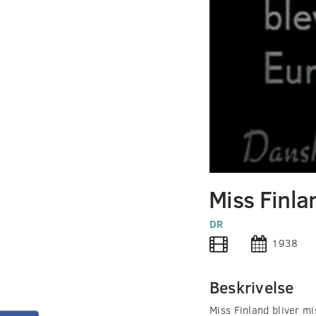
0
seconds
Miss Finla
of
0
seconds
DR
Volume
90%
1938
Beskrivelse
Miss Finland bliver m