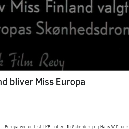
nd bliver Miss Europa
iss Europa ved en fest i KB-hallen. Ib Schønberg og Hans W.Peder