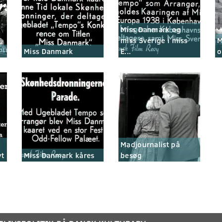
Miss Danmark og
miss Sverige i miss
M
Miss Danmark
E...
o
Madjournalist på
yt
Miss Danmark kåres
besøg