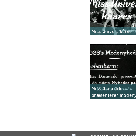
Miss Univers kåres
Miss Danmark
præsenterer moden