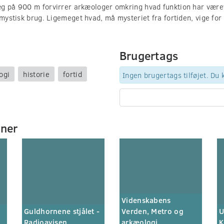
æg på 900 m forvirrer arkæologer omkring hvad funktion har vær
 mystisk brug. Ligemeget hvad, må mysteriet fra fortiden, vige for
Brugertags
ogi
historie
fortid
Ingen brugertags tilføjet. Du
mner
Videnskabens
Guldhornene stjålet -
Verden, Metro og
U
Radioavisen
arkæologi
K