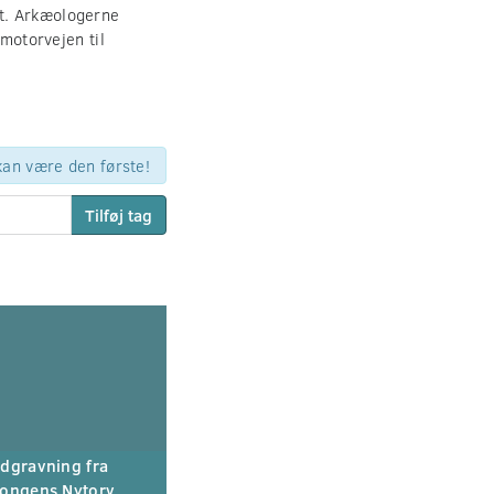
et. Arkæologerne
 motorvejen til
 kan være den første!
Tilføj tag
dgravning fra
ongens Nytorv