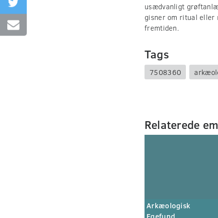
usædvanligt grøftanl
gisner om ritual eller
fremtiden.
Tags
7508360
arkæol
Relaterede e
Arkæologisk
Egefund.