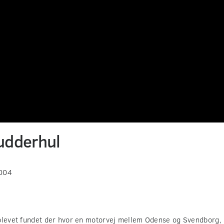
udderhul
2004
blevet fundet der hvor en motorvej mellem Odense og Svendborg, s