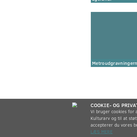
Metroudgravninger
COOKIE- OG PRIVA
Vi bruger cookies for
Kulturarv og til at st
accepterer du vores b
LÆS MERE