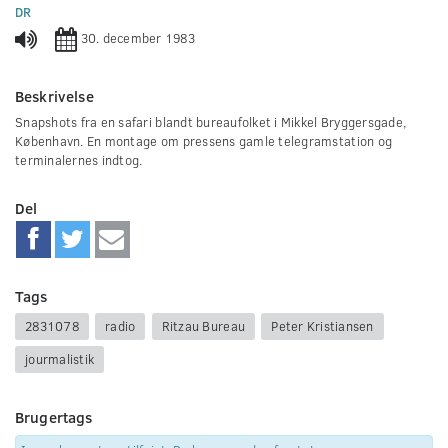
0
DR
seconds
30. december 1983
Beskrivelse
Snapshots fra en safari blandt bureaufolket i Mikkel Bryggersgade,
København. En montage om pressens gamle telegramstation og
terminalernes indtog.
Del
Tags
2831078
radio
Ritzau Bureau
Peter Kristiansen
jourmalistik
Brugertags