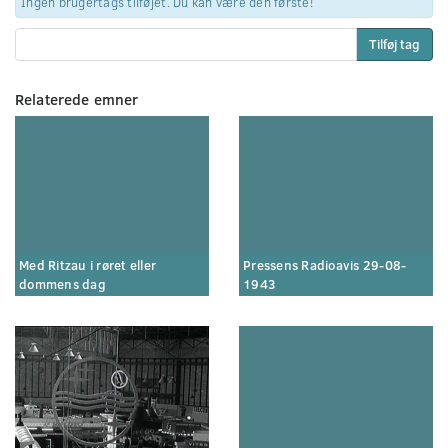
Ingen brugertags tilføjet. Du kan være den første!
Tilføj tag
Relaterede emner
Med Ritzau i røret eller
Pressens Radioavis 29-08-
dommens dag
1943