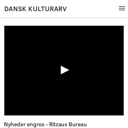
DANSK KULTURARV
Tog
nav
0
seconds
Nyheder engros - Ritzaus Bureau
of