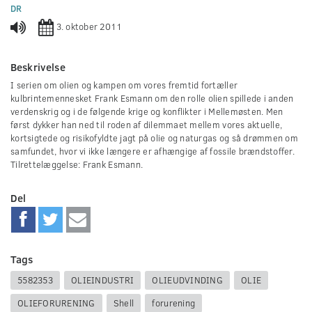
0
DR
seconds
3. oktober 2011
Beskrivelse
I serien om olien og kampen om vores fremtid fortæller
kulbrintemennesket Frank Esmann om den rolle olien spillede i anden
verdenskrig og i de følgende krige og konflikter i Mellemøsten. Men
først dykker han ned til roden af dilemmaet mellem vores aktuelle,
kortsigtede og risikofyldte jagt på olie og naturgas og så drømmen om
samfundet, hvor vi ikke længere er afhængige af fossile brændstoffer.
Tilrettelæggelse: Frank Esmann.
Del
Tags
5582353
OLIEINDUSTRI
OLIEUDVINDING
OLIE
OLIEFORURENING
Shell
forurening