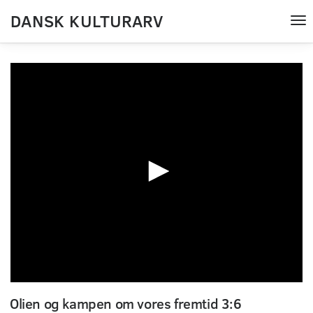
DANSK KULTURARV
Tog
nav
0
seconds
Olien og kampen om vores fremtid 3:6
of