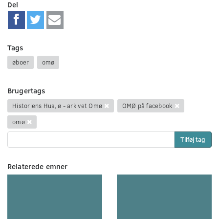
Del
Tags
øboer
omø
Brugertags
Historiens Hus, ø - arkivet Omø
OMØ på facebook
omø
Tilføj tag
Relaterede emner