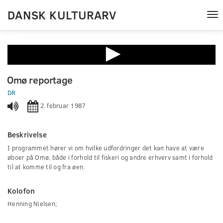
DANSK KULTURARV
Tog
nav
0
seconds
Omø reportage
of
0
DR
seconds
2. februar 1987
Beskrivelse
I programmet hører vi om hvilke udfordringer det kan have at være
øboer på Omø, både i forhold til fiskeri og andre erhverv samt i forhold
til at komme til og fra øen.
Kolofon
Henning Nielsen;