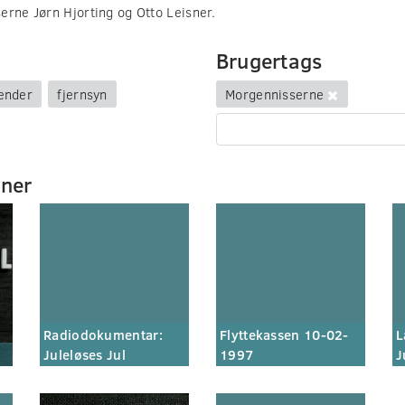
erne Jørn Hjorting og Otto Leisner.
Brugertags
lender
fjernsyn
Morgennisserne
mner
Radiodokumentar:
Flyttekassen 10-02-
L
Juleløses Jul
1997
J