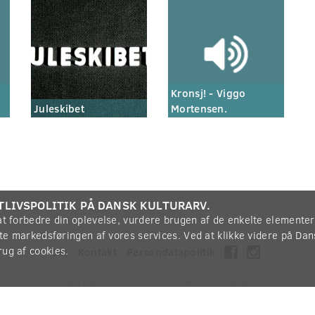
Kronsj! - Viggo
Juleskibet
Mortensen.
TLIVSPOLITIK PÅ DANSK KULTURARV.
 at forbedre din oplevelse, vurdere brugen af de enkelte elemente
øtte markedsføringen af vores services. Ved at klikke videre på Da
rug af cookies.
Om
Kontakt
Persondatapolitik
Copyright © 2012-2026
Dansk Kulturarv