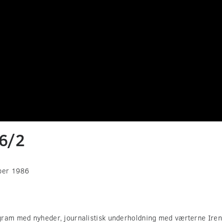
86/2
ber 1986
gram med nyheder, journalistisk underholdning med værterne Iren