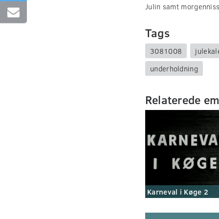
Julin samt morgenniss
Tags
3081008
juleka
underholdning
Relaterede e
Karneval i Køge 2