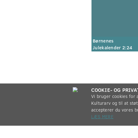
Børnenes
Julekalender 2:24
COOKIE- OG PRIVA
Vi bruger cookies for
Kulturarv og til at st
accepterer du vores b
LÆS MERE