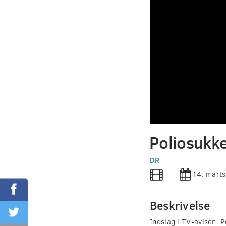
0
seconds
Poliosukk
of
0
seconds
DR
Volume
90%
14. mart
Beskrivelse
Indslag i TV-avisen. P