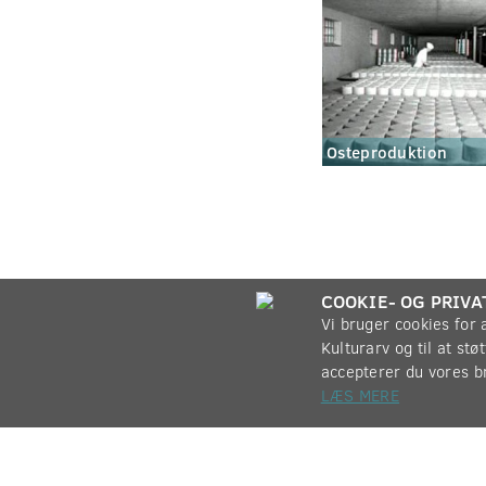
Osteproduktion
COOKIE- OG PRIVA
Vi bruger cookies for
Kulturarv og til at st
accepterer du vores b
LÆS MERE