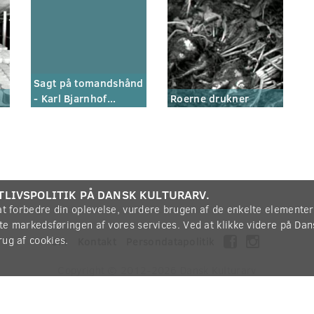
Sagt på tomandshånd
- Karl Bjarnhof...
Roerne drukner
TLIVSPOLITIK PÅ DANSK KULTURARV.
 at forbedre din oplevelse, vurdere brugen af de enkelte elemente
øtte markedsføringen af vores services. Ved at klikke videre på Da
rug af cookies.
Om
Kontakt
Persondatapolitik
Copyright © 2012-2026
Dansk Kulturarv