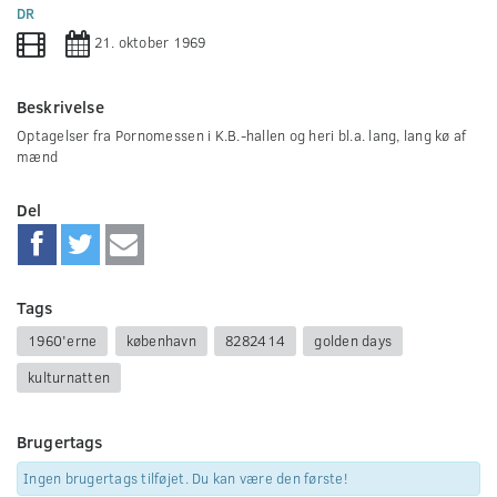
0
DR
seconds
21. oktober 1969
Beskrivelse
Optagelser fra Pornomessen i K.B.-hallen og heri bl.a. lang, lang kø af
mænd
Del
Tags
1960'erne
københavn
8282414
golden days
kulturnatten
Brugertags
Ingen brugertags tilføjet. Du kan være den første!