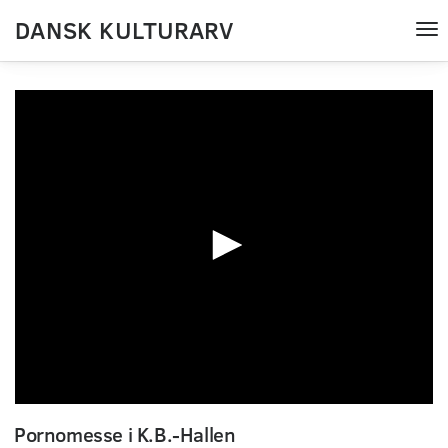
DANSK KULTURARV
Tog
nav
0
seconds
Pornomesse i K.B.-Hallen
of