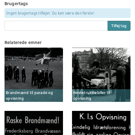
Brugertags
Ingen brugertags tilføjet. Du kan være den første!
Tilføj tag
Relaterede emner
Brandmænd til parade og
Hestetrukne biler til
opvisning
opvisning