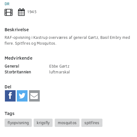
0
DR
seconds
1945
Beskrivelse
RAF-opvisning i Kastrup overværes af general Gørtz, Basil Embry med
flere. Spitfires og Mosquitos.
Medvirkende
General
Ebbe Gørtz
Storbritannien
luftmarskal
Del
Tags
flyopvisning
krigsfly
mosquitos
spitfires