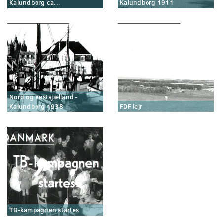
Kalundborg ca...
Kalundborg 1911
Nord og Vestsjælland -
Kalundborg 1938
FDF lejr
TB-kampagnen startes