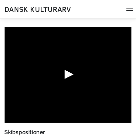
DANSK KULTURARV
Tog
nav
0
seconds
Skibspositioner
of