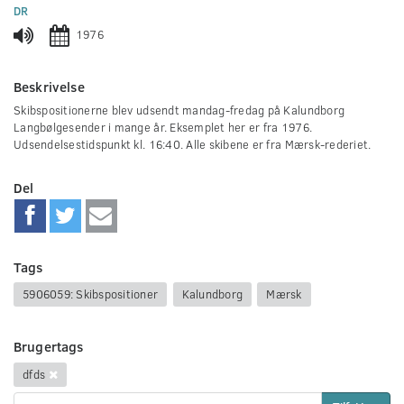
0
DR
seconds
1976
Beskrivelse
Skibspositionerne blev udsendt mandag-fredag på Kalundborg
Langbølgesender i mange år. Eksemplet her er fra 1976.
Udsendelsestidspunkt kl. 16:40. Alle skibene er fra Mærsk-rederiet.
Del
Tags
5906059: Skibspositioner
Kalundborg
Mærsk
Brugertags
dfds