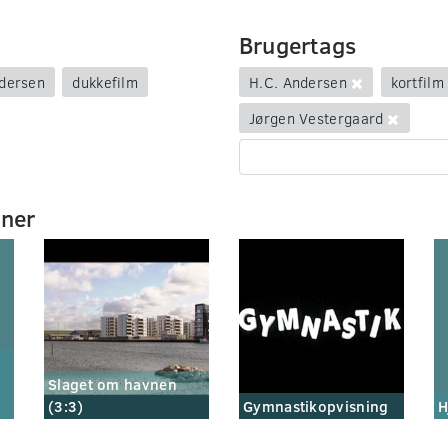
Brugertags
dersen
dukkefilm
H.C. Andersen
kortfilm
Jørgen Vestergaard
mner
Slaget om havnen
(3:3)
Gymnastikopvisning
H