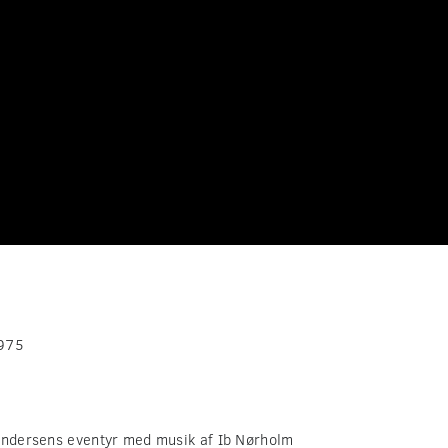
1975
Andersens eventyr med musik af Ib Nørholm