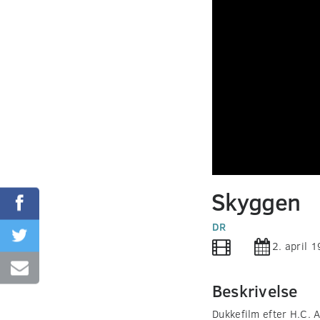
0
seconds
Skyggen
of
0
seconds
DR
Volume
90%
2. april 
Beskrivelse
Dukkefilm efter H.C. 