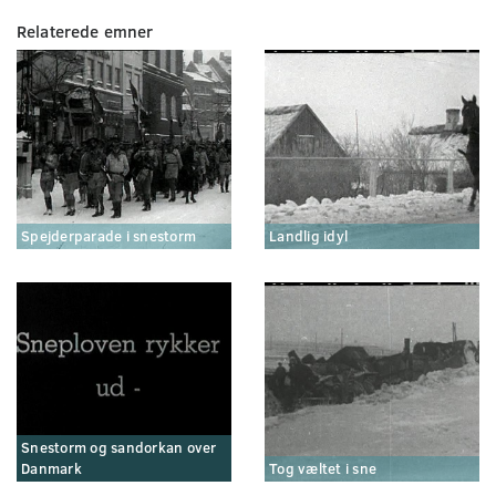
Relaterede emner
Spejderparade i snestorm
Landlig idyl
Snestorm og sandorkan over
Danmark
Tog væltet i sne