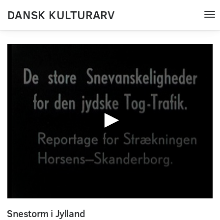
DANSK KULTURARV
Tog
nav
0
seconds
Snestorm i Jylland
of