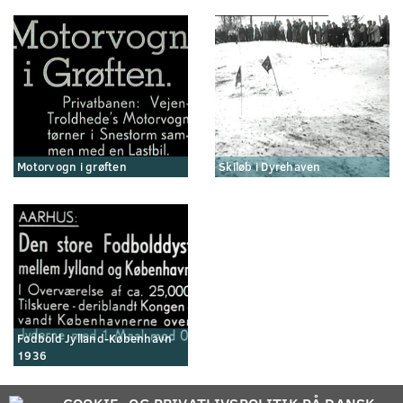
Motorvogn i grøften
Skiløb i Dyrehaven
Fodbold Jylland-København
1936