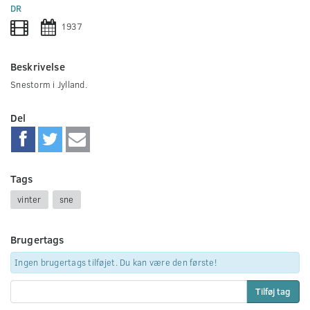
0
DR
seconds
1937
Beskrivelse
Snestorm i Jylland.
Del
Tags
vinter
sne
Brugertags
Ingen brugertags tilføjet. Du kan være den første!
Tilføj tag