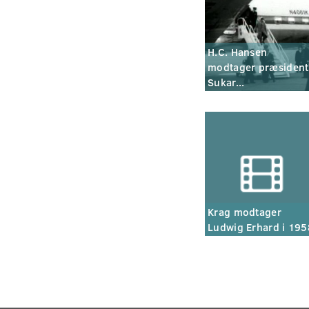
H.C. Hansen
modtager præsident
Sukar...
Krag modtager
Ludwig Erhard i 195