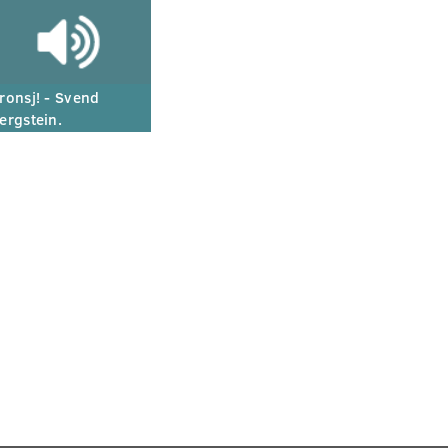
ronsj! - Svend
ergstein.