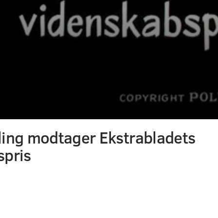
ling modtager Ekstrabladets
spris