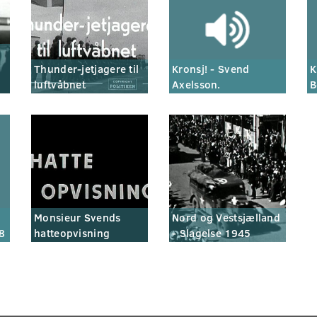
Thunder-jetjagere til
Kronsj! - Svend
K
luftvåbnet
Axelsson.
B
Monsieur Svends
Nord og Vestsjælland
8
hatteopvisning
- Slagelse 1945