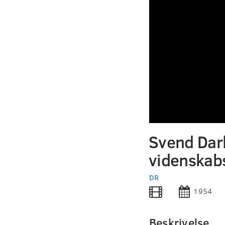
0
seconds
Svend Dar
of
0
videnskab
seconds
Volume
90%
DR
1954
Beskrivelse