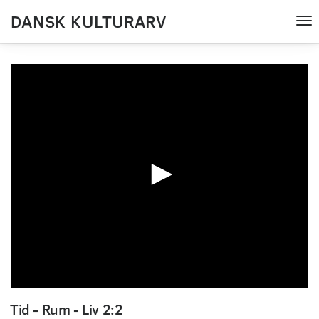
DANSK KULTURARV
Tog
nav
0
seconds
Tid - Rum - Liv 2:2
of