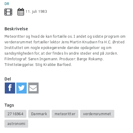
0
DR
seconds
11. juli 1983
Beskrivelse
Meteoritter og hvad de kan fortælle os. I andet og sidste program om
verdensrummet fortæller lektor Jens Martin Knudsen fra H.C. Ørsted
Instituttet om nogle epokegørende danske opdagelser og om
sandsynligheden for, at der findes liv andre steder end på Jorden.
Filmfotograf: Søren Ingemann. Producer: Børge Rokamp.
Tilrettelæggelse: Stig Krabbe Barfoed.
Del
Tags
2716964
Danmark
meteoritter
verdensrummet
astronomi