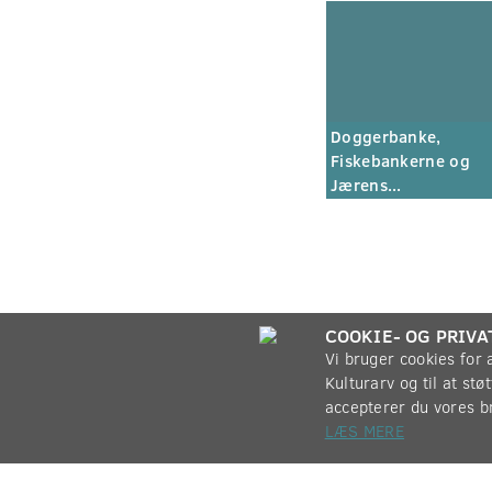
Doggerbanke,
Fiskebankerne og
Jærens...
COOKIE- OG PRIVA
Vi bruger cookies for
Kulturarv og til at st
accepterer du vores b
LÆS MERE