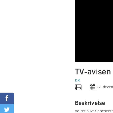
0
seconds
TV-avisen
of
0
seconds
DR
Volume
90%
29. dece
Beskrivelse
Vejret bliver præsent