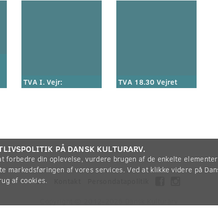
TVA I. Vejr:
TVA 18.30 Vejret
TLIVSPOLITIK PÅ DANSK KULTURARV.
 at forbedre din oplevelse, vurdere brugen af de enkelte elemente
øtte markedsføringen af vores services. Ved at klikke videre på Da
rug af cookies.
Om
Kontakt
Persondatapolitik
Copyright © 2012-2026
Dansk Kulturarv