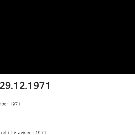
 29.12.1971
mber 1971
eret i TV-avisen i 1971.