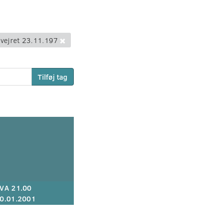
vejret 23.11.197
Tilføj tag
VA 21.00
0.01.2001