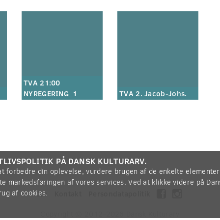
TVA 21:00
NYREGERING_1
TVA 2. Jacob-Johs.
TLIVSPOLITIK PÅ DANSK KULTURARV.
 at forbedre din oplevelse, vurdere brugen af de enkelte elemente
øtte markedsføringen af vores services. Ved at klikke videre på Da
rug af cookies.
Om
Kontakt
Persondatapolitik
Copyright © 2012-2026
Dansk Kulturarv