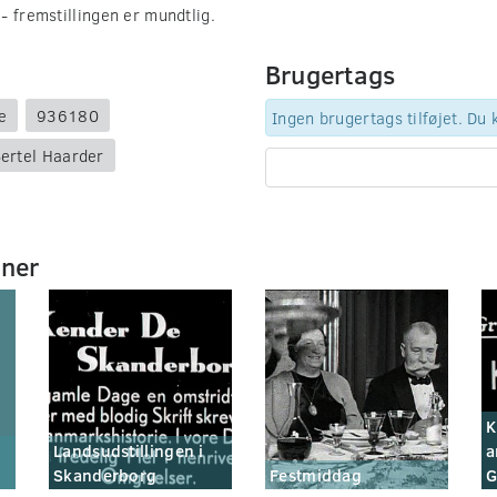
- fremstillingen er mundtlig.
Brugertags
e
936180
Ingen brugertags tilføjet. Du
ertel Haarder
mner
K
Landsudstillingen i
a
Skanderborg
Festmiddag
G