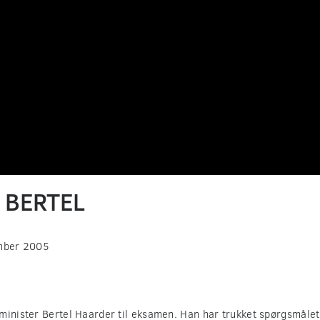
0 BERTEL
mber 2005
minister Bertel Haarder til eksamen. Han har trukket spørgsmålet