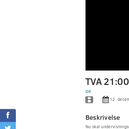
0
seconds
TVA 21:0
of
0
seconds
DR
Volume
90%
12. dece
Beskrivelse
Nu skal undervisnings