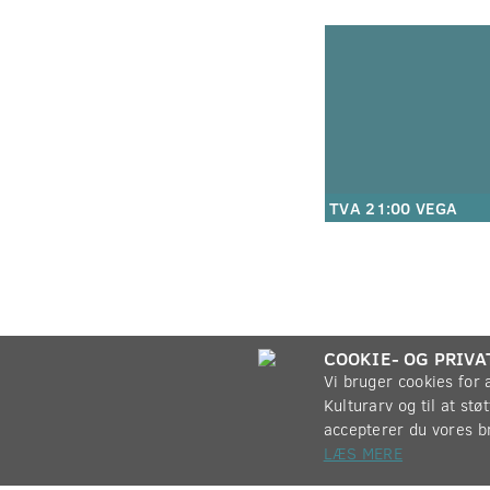
TVA 21:00 VEGA
COOKIE- OG PRIVA
Vi bruger cookies for
Kulturarv og til at st
accepterer du vores b
LÆS MERE