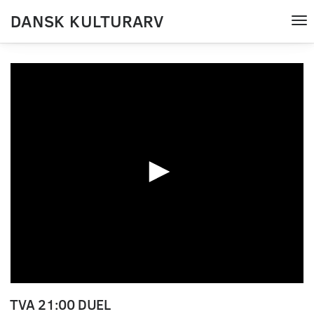
DANSK KULTURARV
Tog
nav
0
seconds
TVA 21:00 DUEL
of