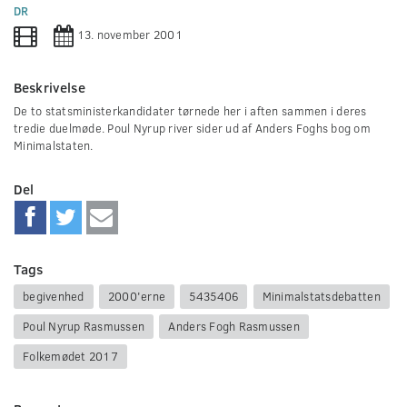
0
DR
seconds
13. november 2001
Beskrivelse
De to statsministerkandidater tørnede her i aften sammen i deres
tredie duelmøde. Poul Nyrup river sider ud af Anders Foghs bog om
Minimalstaten.
Del
Tags
begivenhed
2000'erne
5435406
Minimalstatsdebatten
Poul Nyrup Rasmussen
Anders Fogh Rasmussen
Folkemødet 2017