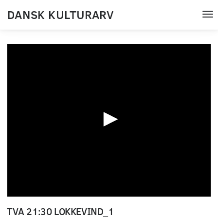
DANSK KULTURARV
Tog
nav
0
seconds
TVA 21:30 LOKKEVIND_1
of