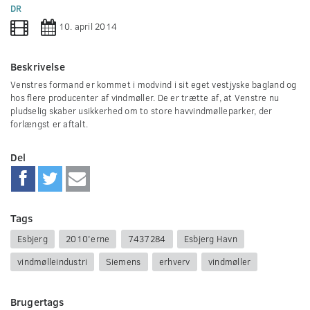
0
DR
seconds
10. april 2014
Beskrivelse
Venstres formand er kommet i modvind i sit eget vestjyske bagland og
hos flere producenter af vindmøller. De er trætte af, at Venstre nu
pludselig skaber usikkerhed om to store havvindmølleparker, der
forlængst er aftalt.
Del
Tags
Esbjerg
2010'erne
7437284
Esbjerg Havn
vindmølleindustri
Siemens
erhverv
vindmøller
Brugertags