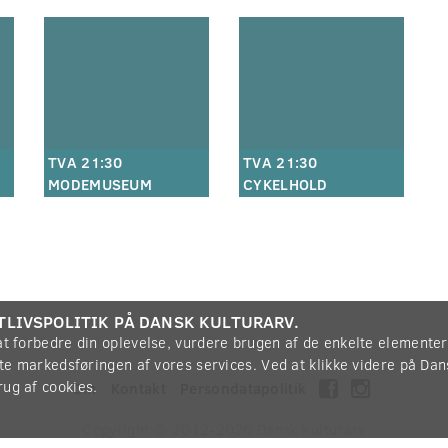
TVA 21:30
TVA 21:30
MODEMUSEUM
CYKELHOLD
TLIVSPOLITIK PÅ DANSK KULTURARV.
 at forbedre din oplevelse, vurdere brugen af de enkelte elemente
øtte markedsføringen af vores services. Ved at klikke videre på Da
rug af cookies.
Om
Kontakt
Persondatapolitik
Copyright © 2012-2026
Dansk Kulturarv