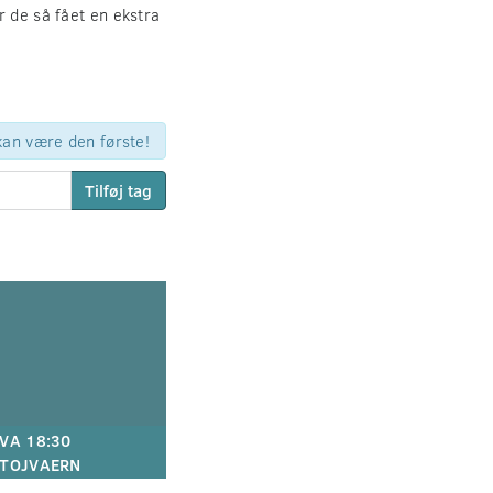
r de så fået en ekstra
 kan være den første!
Tilføj tag
VA 18:30
TOJVAERN