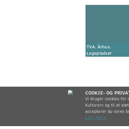
TVA. Århus.
Legepladser
COOKIE- OG PRIVA
Vi bruger cookies for
Kulturarv og til at st
accepterer du vores b
LÆS MERE