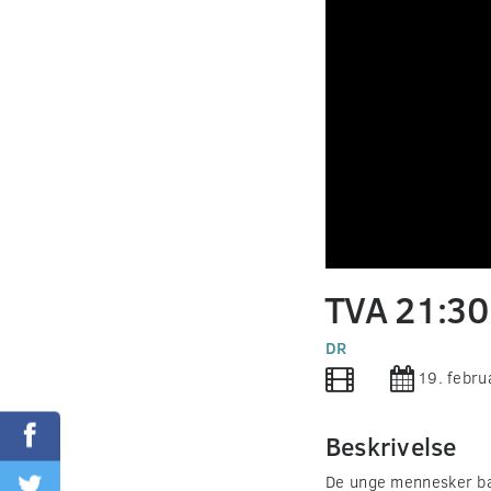
0
seconds
TVA 21:3
of
0
seconds
DR
Volume
90%
19. febr
Beskrivelse
De unge mennesker bag