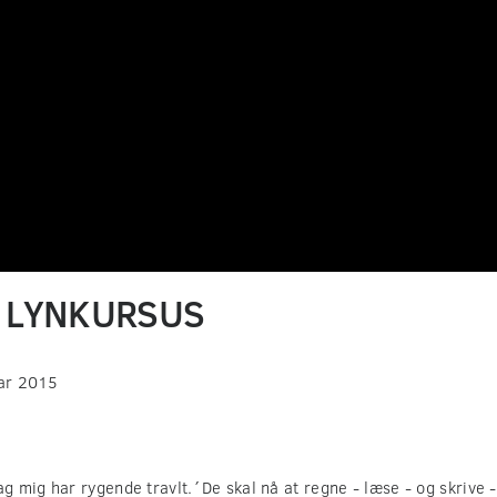
0 LYNKURSUS
uar 2015
 mig har rygende travlt.´De skal nå at regne - læse - og skrive 