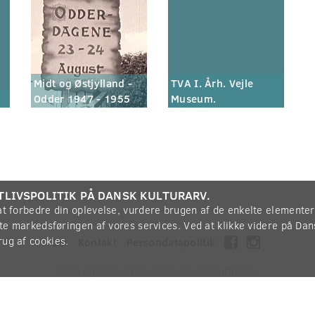
Midt og Østjylland -
TVA I. Årh. Vejle
Odder 1947 - 1955
Museum.
TLIVSPOLITIK PÅ DANSK KULTURARV.
 at forbedre din oplevelse, vurdere brugen af de enkelte elemente
øtte markedsføringen af vores services. Ved at klikke videre på Da
rug af cookies.
Om
Kontakt
Persondatapolitik
Copyright © 2012-2026
Dansk Kulturarv