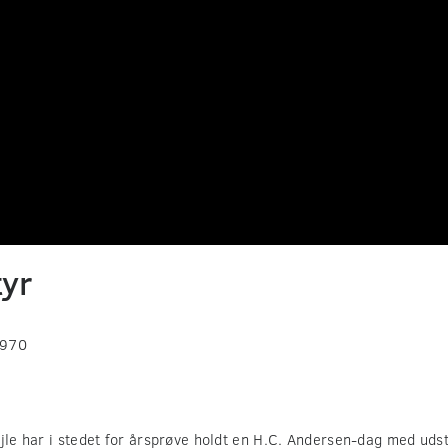
tyr
1970
jle har i stedet for årsprøve holdt en H.C. Andersen-dag med udsti