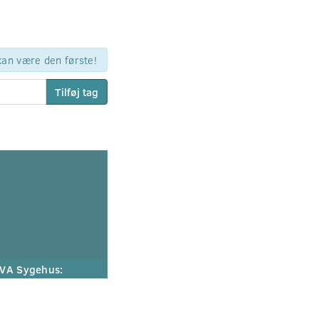
 kan være den første!
Tilføj tag
VA Sygehus: