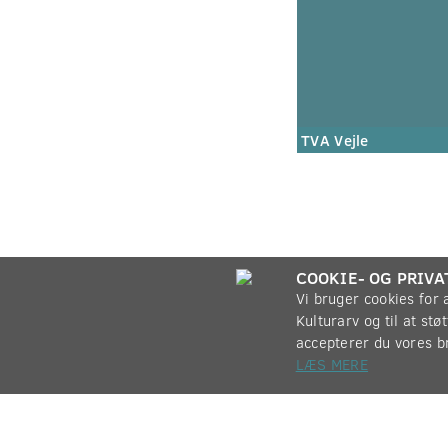
TVA Vejle
COOKIE- OG PRIVA
Vi bruger cookies for
Kulturarv og til at st
accepterer du vores b
LÆS MERE