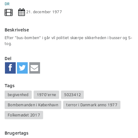
0
DR
seconds
21. december 1977
Beskrivelse
Efter "bus-bomben" i går vil politiet skærpe sikkerheden i busser og S-
tog.
Del
Tags
begivenhed
1970'erne
5023412
Bombemanden i København
terror i Danmark anno 1977
Folkemødet 2017
Brugertags