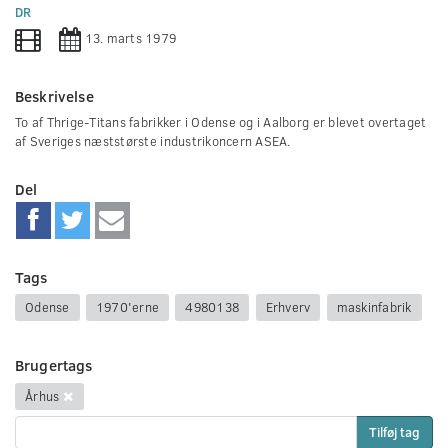
0
DR
seconds
13. marts 1979
Beskrivelse
To af Thrige-Titans fabrikker i Odense og i Aalborg er blevet overtaget
af Sveriges næststørste industrikoncern ASEA.
Del
Tags
Odense
1970'erne
4980138
Erhverv
maskinfabrik
Brugertags
Århus
Tilføj tag