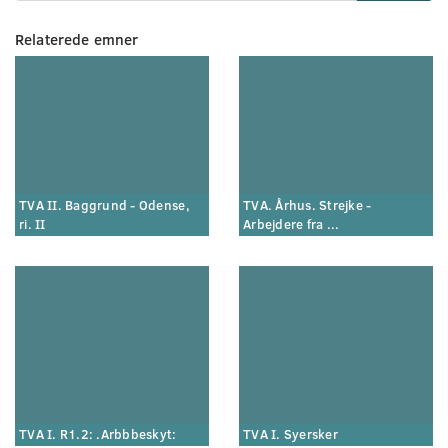
Relaterede emner
TVA II. Baggrund - Odense,
TVA. Århus. Strejke -
ri. II
Arbejdere fra ...
TVA I. R1.2: .Arbbbeskyt:
TVA I. Syersker