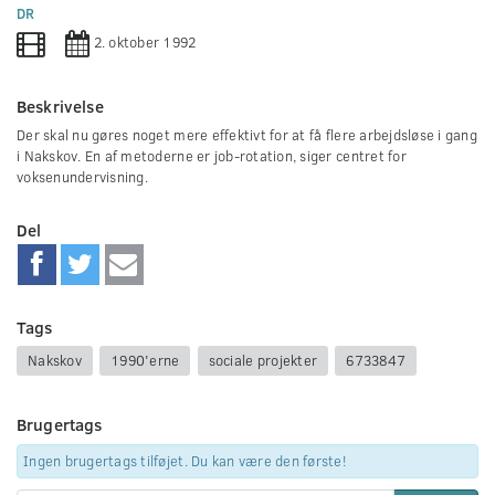
0
DR
seconds
2. oktober 1992
Beskrivelse
Der skal nu gøres noget mere effektivt for at få flere arbejdsløse i gang
i Nakskov. En af metoderne er job-rotation, siger centret for
voksenundervisning.
Del
Tags
Nakskov
1990'erne
sociale projekter
6733847
Brugertags
Ingen brugertags tilføjet. Du kan være den første!