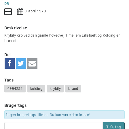
0
DR
seconds
8. april 1973
Beskrivelse
Krybily Kro ved den gamle hovedvej 1 mellem Lillebælt og Kolding er
brændt.
Del
Tags
4994251
kolding
krybily
brand
Brugertags
Ingen brugertags tilføjet. Du kan være den første!
Tilføj tag