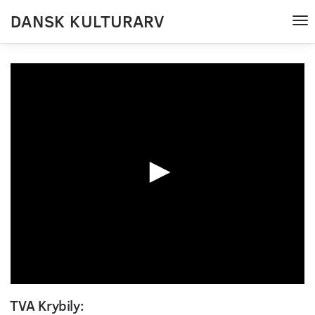
DANSK KULTURARV
Tog
nav
0
seconds
TVA Krybily:
of