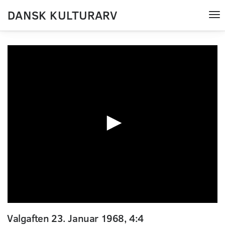
DANSK KULTURARV
Tog
nav
0
seconds
Valgaften 23. Januar 1968, 4:4
of