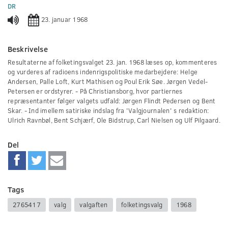
0
DR
seconds
23. januar 1968
Beskrivelse
Resultaterne af folketingsvalget 23. jan. 1968 læses op, kommenteres
og vurderes af radioens indenrigspolitiske medarbejdere: Helge
Andersen, Palle Loft, Kurt Mathisen og Poul Erik Søe. Jørgen Vedel-
Petersen er ordstyrer. - På Christiansborg, hvor partiernes
repræsentanter følger valgets udfald: Jørgen Flindt Pedersen og Bent
Skar. - Ind imellem satiriske indslag fra 'Valgjournalen' s redaktion:
Ulrich Ravnbøl, Bent Schjærf, Ole Bidstrup, Carl Nielsen og Ulf Pilgaard.
Del
Tags
2765417
valg
valgaften
folketingsvalg
1968