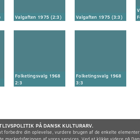
V
)
Valgaften 1975 (2:3)
Valgaften 1975 (3:3)
F
Folketingsvalg 1968
Folketingsvalg 1968
2:3
3:3
TLIVSPOLITIK PÅ DANSK KULTURARV.
 at forbedre din oplevelse, vurdere brugen af de enkelte elemente
øtte markedsføringen af vores services. Ved at klikke videre på Da