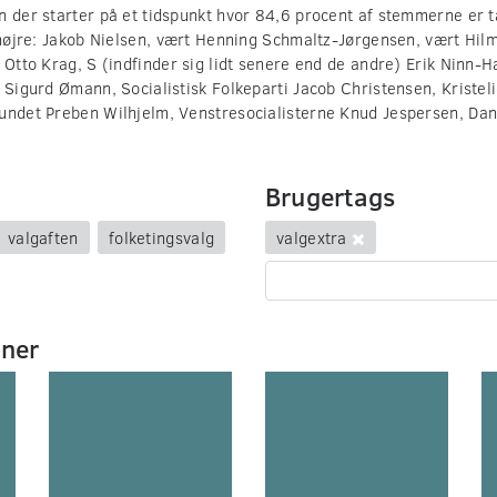
 der starter på et tidspunkt hvor 84,6 procent af stemmerne er ta
l højre: Jakob Nielsen, vært Henning Schmaltz-Jørgensen, vært Hi
 Otto Krag, S (indfinder sig lidt senere end de andre) Erik Ninn-
 Sigurd Ømann, Socialistisk Folkeparti Jacob Christensen, Kristeli
bundet Preben Wilhjelm, Venstresocialisterne Knud Jespersen, D
Brugertags
valgaften
folketingsvalg
valgextra
mner