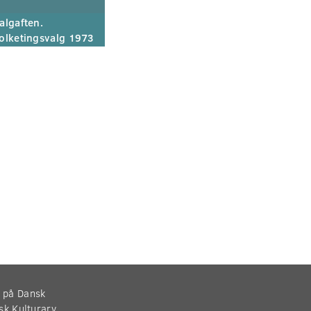
algaften.
olketingsvalg 1973
r på Dansk
nsk Kulturarv