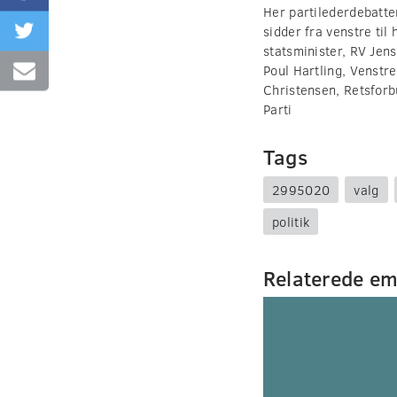
Her partilederdebatten
sidder fra venstre ti
statsminister, RV Jens
Poul Hartling, Venstre
Christensen, Retsfor
Parti
Tags
2995020
valg
politik
Relaterede e