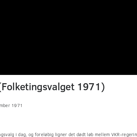
(Folketingsvalget 1971)
ember 1971
ngsvalg i dag, og foreløbig ligner det dødt løb mellem VKR-regeri