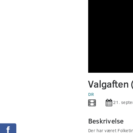
0
seconds
Valgaften 
of
0
seconds
DR
Volume
90%
21. sept
Beskrivelse
Der har været Folketi