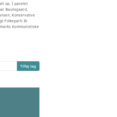
lt op. I panelet
lmar Baunsgaard,
Hansen, Konservative
gt Folkeparti Ib
anmarks Kommunistiske
Tilføj tag