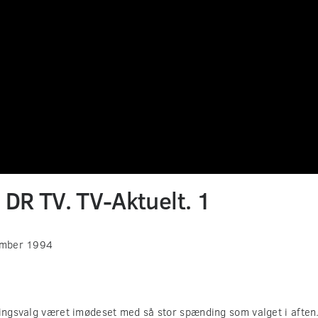
i DR TV. TV-Aktuelt. 1
ember 1994
tingsvalg været imødeset med så stor spænding som valget i aften