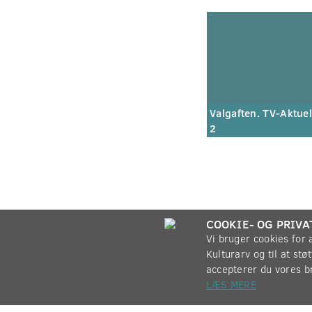
Valgaften. TV-Aktuel
2
COOKIE- OG PRIVA
Vi bruger cookies for
Kulturarv og til at st
accepterer du vores b
LÆS MERE