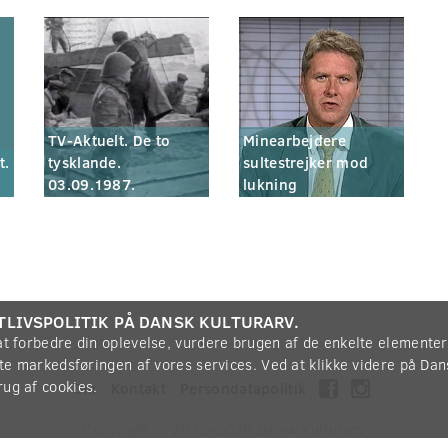
TV-Aktuelt. De to
Minearbejdere
t.
tysklande.
sultestrejker mod
03.09.1987.
lukning
TLIVSPOLITIK PÅ DANSK KULTURARV.
 at forbedre din oplevelse, vurdere brugen af de enkelte elemente
øtte markedsføringen af vores services. Ved at klikke videre på Da
rug af cookies.
Om
Kontakt
Persondatapolitik
Copyright © 2012-2026
Dansk Kulturarv