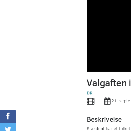
0
seconds
Valgaften 
of
0
seconds
DR
Volume
90%
21. sept
Beskrivelse
Sjældent har et folke