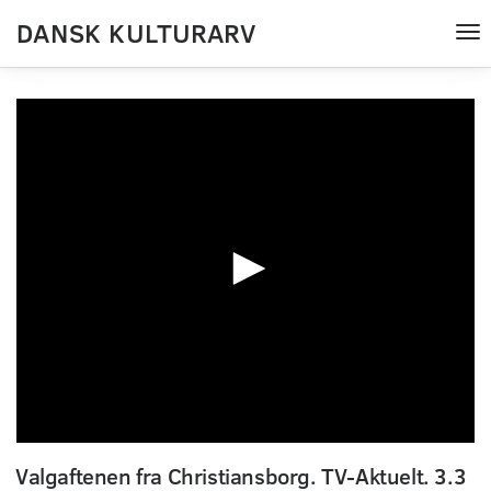
DANSK KULTURARV
Tog
nav
0
seconds
Valgaftenen fra Christiansborg. TV-Aktuelt. 3.3
of