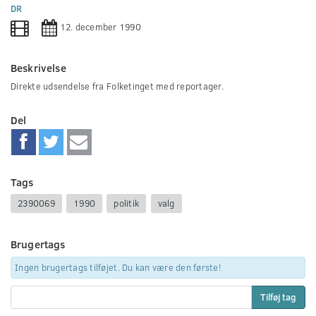
0
DR
seconds
12. december 1990
Beskrivelse
Direkte udsendelse fra Folketinget med reportager.
Del
Tags
2390069
1990
politik
valg
Brugertags
Ingen brugertags tilføjet. Du kan være den første!
Tilføj tag