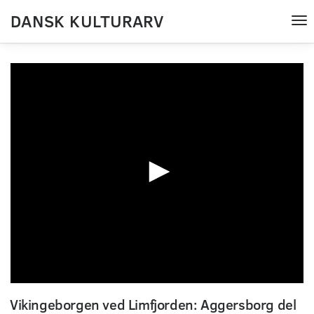
DANSK KULTURARV
Tog
nav
0
seconds
Vikingeborgen ved Limfjorden: Aggersborg del
of