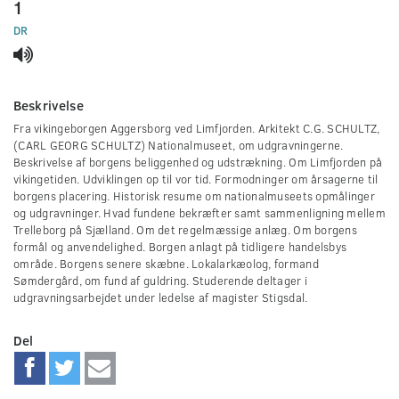
1
0
seconds
DR
Beskrivelse
Fra vikingeborgen Aggersborg ved Limfjorden. Arkitekt C.G. SCHULTZ,
(CARL GEORG SCHULTZ) Nationalmuseet, om udgravningerne.
Beskrivelse af borgens beliggenhed og udstrækning. Om Limfjorden på
vikingetiden. Udviklingen op til vor tid. Formodninger om årsagerne til
borgens placering. Historisk resume om nationalmuseets opmålinger
og udgravninger. Hvad fundene bekræfter samt sammenligning mellem
Trelleborg på Sjælland. Om det regelmæssige anlæg. Om borgens
formål og anvendelighed. Borgen anlagt på tidligere handelsbys
område. Borgens senere skæbne. Lokalarkæolog, formand
Sømdergård, om fund af guldring. Studerende deltager i
udgravningsarbejdet under ledelse af magister Stigsdal.
Del