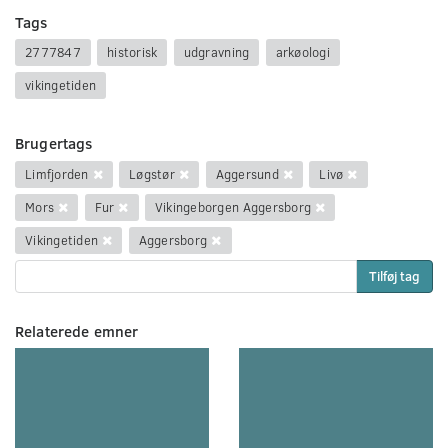
Tags
2777847
historisk
udgravning
arkøologi
vikingetiden
Brugertags
Limfjorden
Løgstør
Aggersund
Livø
Mors
Fur
Vikingeborgen Aggersborg
Vikingetiden
Aggersborg
Tilføj tag
Relaterede emner