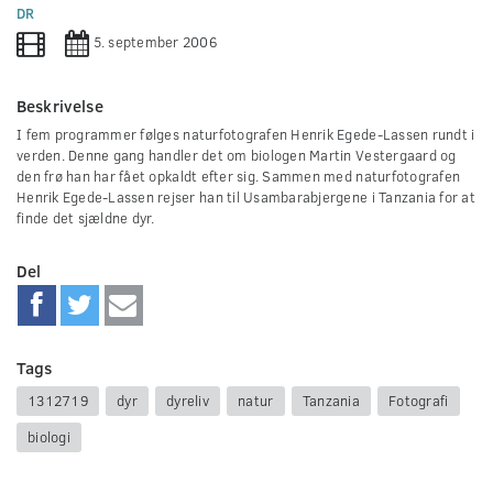
0
DR
seconds
5. september 2006
Beskrivelse
I fem programmer følges naturfotografen Henrik Egede-Lassen rundt i
verden. Denne gang handler det om biologen Martin Vestergaard og
den frø han har fået opkaldt efter sig. Sammen med naturfotografen
Henrik Egede-Lassen rejser han til Usambarabjergene i Tanzania for at
finde det sjældne dyr.
Del
Tags
1312719
dyr
dyreliv
natur
Tanzania
Fotografi
biologi