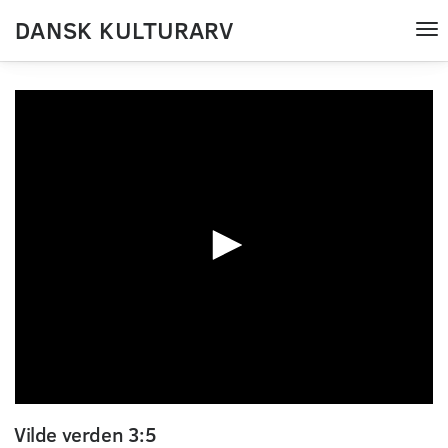
DANSK KULTURARV
Tog
nav
0
seconds
Vilde verden 3:5
of