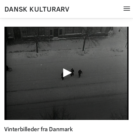
DANSK KULTURARV
Tog
nav
0
seconds
Vinterbilleder fra Danmark
of