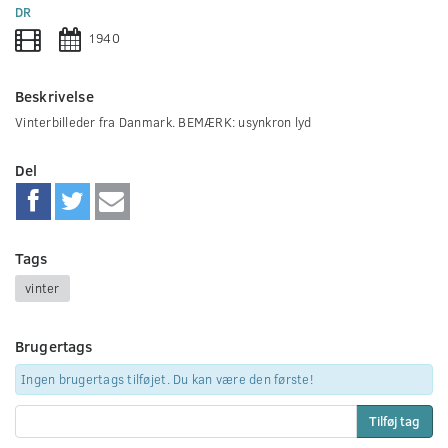
0
DR
seconds
1940
Beskrivelse
Vinterbilleder fra Danmark. BEMÆRK: usynkron lyd
Del
Tags
vinter
Brugertags
Ingen brugertags tilføjet. Du kan være den første!
Tilføj tag