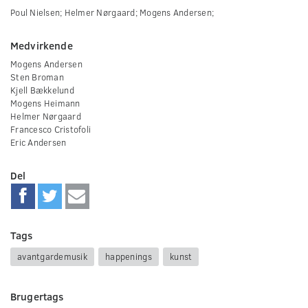
Poul Nielsen; Helmer Nørgaard; Mogens Andersen;
Medvirkende
Mogens Andersen
Sten Broman
Kjell Bækkelund
Mogens Heimann
Helmer Nørgaard
Francesco Cristofoli
Eric Andersen
Del
Tags
avantgardemusik
happenings
kunst
Brugertags