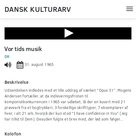
DANSK KULTURARV
Tog
nav
0
seconds
Vor tids musik
of
0
DR
seconds
31. august 1965
Beskrivelse
Udsendelsen indledes med et lille uddrag af værket "Opus 51". Mogens
Andersen fortæller, at da indleveringsfristen til
komponistkonkurrencen i 1965 var udløbet, lå der en kuvert med 21
prøveark fra et bogtrykkeri, 3 forskellige skrifttyper, 7 eksemplarer af
hver, i alt 21 ark, hvorpå der kun stod "I have confidence in You" (Jeg
har tillid til Dem). Desuden fulgte et brev med, der lød som følger...
Kolofon