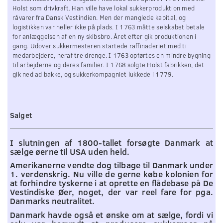
Holst som drivkraft. Han ville have lokal sukkerproduktion med
råvarer fra Dansk Vestindien. Men der manglede kapital, og
logistikken var heller ikke på plads. I 1763 måtte selskabet betale
for anlæggelsen af en ny skibsbro. Året efter gik produktionen i
gang. Udover sukkermesteren startede raffinaderiet med ti
medarbejdere, heraf tre drenge. I 1763 opførtes en mindre bygning
til arbejderne og deres familier. I 1768 solgte Holst fabrikken, det
gik ned ad bakke, og sukkerkompagniet lukkede i 1779.
Salget
I slutningen af 1800-tallet forsøgte Danmark at
sælge øerne til USA uden held.
Amerikanerne vendte dog tilbage til Danmark under
1. verdenskrig. Nu ville de gerne købe kolonien for
at forhindre tyskerne i at oprette en flådebase på De
Vestindiske Øer, noget, der var reel fare for pga.
Danmarks neutralitet.
Danmark havde også et ønske om at sælge, fordi vi