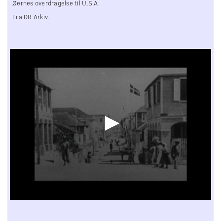
Øernes overdragelse til U.S.A.
Fra DR Arkiv.
0
seconds
of