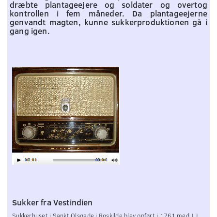
dræbte plantageejere og soldater og overtog
kontrollen i fem måneder. Da plantageejerne
genvandt magten, kunne sukkerproduktionen gå i
gang igen.
Sukker fra Vestindien
Sukkerhuset i Sankt Olsgade i Roskilde blev opført i 1761 med J.J.