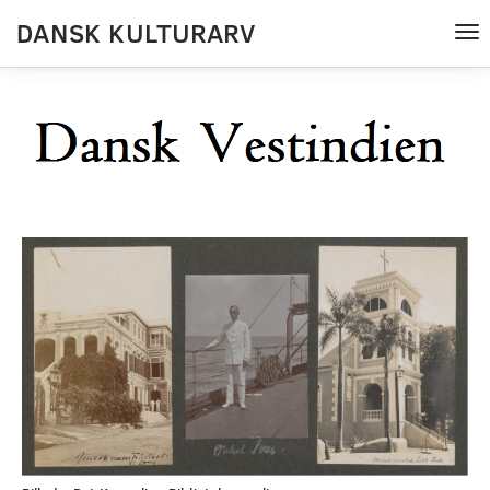
DANSK KULTURARV
Tog
nav