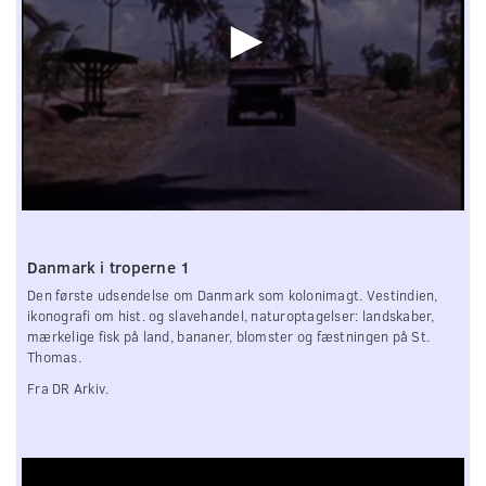
0
seconds
of
Danmark i troperne 1
0
seconds
Den første udsendelse om Danmark som kolonimagt. Vestindien,
ikonografi om hist. og slavehandel, naturoptagelser: landskaber,
mærkelige fisk på land, bananer, blomster og fæstningen på St.
Thomas.
Fra DR Arkiv.