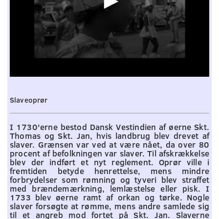
0
seconds
of
Slaveoprør
0
seconds
I 1730'erne bestod Dansk Vestindien af øerne Skt.
Thomas og Skt. Jan, hvis landbrug blev drevet af
slaver. Grænsen var ved at være nået, da over 80
procent af befolkningen var slaver. Til afskrækkelse
blev der indført et nyt reglement. Oprør ville i
fremtiden betyde henrettelse, mens mindre
forbrydelser som rømning og tyveri blev straffet
med brændemærkning, lemlæstelse eller pisk. I
1733 blev øerne ramt af orkan og tørke. Nogle
slaver forsøgte at rømme, mens andre samlede sig
til et angreb mod fortet på Skt. Jan. Slaverne