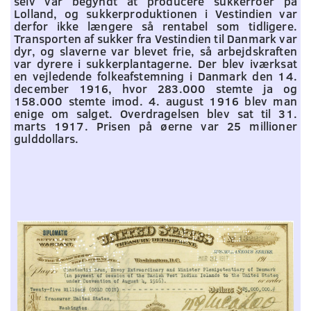
selv var begyndt at producere sukkerroer på
Lolland, og sukkerproduktionen i Vestindien var
derfor ikke længere så rentabel som tidligere.
Transporten af sukker fra Vestindien til Danmark var
dyr, og slaverne var blevet frie, så arbejdskraften
var dyrere i sukkerplantagerne. Der blev iværksat
en vejledende folkeafstemning i Danmark den 14.
december 1916, hvor 283.000 stemte ja og
158.000 stemte imod. 4. august 1916 blev man
enige om salget. Overdragelsen blev sat til 31.
marts 1917. Prisen på øerne var 25 millioner
gulddollars.