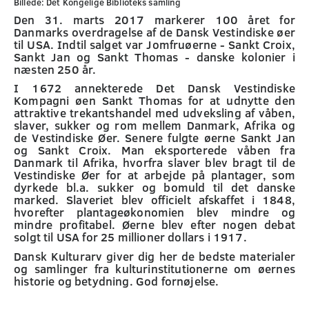
Billede: Det Kongelige Biblioteks samling
Den 31. marts 2017 markerer 100 året for
Danmarks overdragelse af de Dansk Vestindiske øer
til USA. Indtil salget var Jomfruøerne - Sankt Croix,
Sankt Jan og Sankt Thomas - danske kolonier i
næsten 250 år.
I 1672 annekterede Det Dansk Vestindiske
Kompagni øen Sankt Thomas for at udnytte den
attraktive trekantshandel med udveksling af våben,
slaver, sukker og rom mellem Danmark, Afrika og
de Vestindiske Øer. Senere fulgte øerne Sankt Jan
og Sankt Croix. Man eksporterede våben fra
Danmark til Afrika, hvorfra slaver blev bragt til de
Vestindiske Øer for at arbejde på plantager, som
dyrkede bl.a. sukker og bomuld til det danske
marked. Slaveriet blev officielt afskaffet i 1848,
hvorefter plantageøkonomien blev mindre og
mindre profitabel. Øerne blev efter nogen debat
solgt til USA for 25 millioner dollars i 1917.
Dansk Kulturarv giver dig her de bedste materialer
og samlinger fra kulturinstitutionerne om øernes
historie og betydning. God fornøjelse.